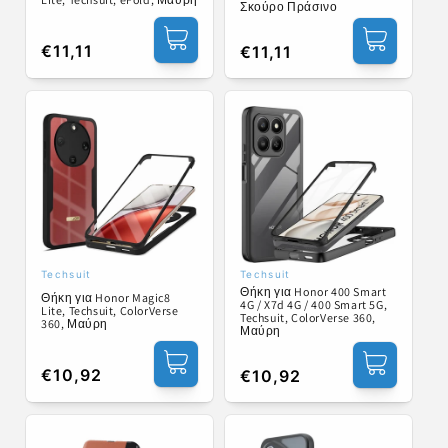
Σκούρο Πράσινο
Κανονική
€11,11
Κανονική
€11,11
τιμή
τιμή
Techsuit
Techsuit
Προμηθευτής:
Προμηθευτής:
Θήκη για Honor 400 Smart
Θήκη για Honor Magic8
4G / X7d 4G / 400 Smart 5G,
Lite, Techsuit, ColorVerse
Techsuit, ColorVerse 360,
360, Μαύρη
Μαύρη
Κανονική
€10,92
Κανονική
€10,92
τιμή
τιμή