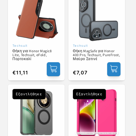
Techsuit
Techsuit
Προμηθευτής:
Προμηθευτής:
Θήκη για Honor Magic8
Θήκη MagSafe για Honor
Lite, Techsuit, eFold,
400 Pro, Techsuit, PureFrost,
Πορτοκαλί
Μαύρο Σατινέ
Κανονική
€11,11
Κανονική
€7,07
τιμή
τιμή
Εξαντλήθηκε
Εξαντλήθηκε