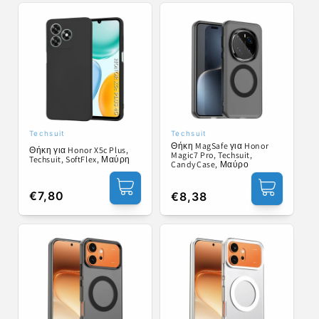
Techsuit
Techsuit
Προμηθευτής:
Προμηθευτής:
Θήκη MagSafe για Honor
Θήκη για Honor X5c Plus,
Magic7 Pro, Techsuit,
Techsuit, SoftFlex, Μαύρη
CandyCase, Μαύρο
Κανονική
€7,80
Κανονική
€8,38
τιμή
τιμή