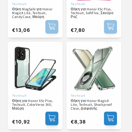
Techsuit
Techsuit
Προμηθευτής:
Προμηθευτής:
Θήκη MagSafe για Honor
Θήκη για Honor X5c Plus,
Magic8 Lite, Techsuit,
Techsuit, SoftFlex, Σκούρο
CandyCase, Μαύρη
Ροζ
Κανονική
€13,06
Κανονική
€7,80
τιμή
τιμή
Techsuit
Techsuit
Προμηθευτής:
Προμηθευτής:
Θήκη για Honor X5c Plus,
Θήκη για Honor Magic8
Techsuit, ColorVerse 360,
Lite, Techsuit, Shockproof
Μαύρη
Clear, Διαφανής
Κανονική
€10,92
Κανονική
€8,38
τιμή
τιμή