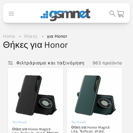
μετάβαση
στο
περιεχόμενο
Καλάθι
Home
Θήκες
για Honor
Σ
Θήκες για Honor
υ
λ
Φιλτράρισμα και ταξινόμηση
963 προϊόντα
λ
ο
γ
ή
:
Techsuit
Techsuit
Προμηθευτής:
Προμηθευτής:
Θήκη για Honor Magic8
Θήκη για Honor Magic8
Lite, Techsuit, eFold,
Lite, Techsuit, eFold, Μαύρη