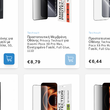
Techsuit
Techsuit
Προμηθευτής:
Προμηθευτ
Προστατευτική Μεμβράνη
όνης για
Προστατευτι
Οθόνης Privacy Techsuit για
γυαλί με
Οθόνης Techsu
Xiaomi Poco X8 Pro Max,
λλα, 5D,
Poco X8 Pro M
Ενισχυμένο Γυαλί, Full Glue,
Γυαλί, Full Gl
111D
Κανονική
€6,44
Κανονική
€8,79
τιμή
τιμή