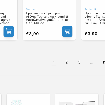
Techsuit
Techsuit
Προμηθευτής:
Προμηθευτ
άνη
Προστατευτική μεμβράνη
Προστατευτικ
iaomi
οθόνης Techsuit για Xiaomi 15,
οθόνης Techsu
λισμένο
Ασφαλισμένο γυαλί, Full Glue,
Pro / 13T, Ασ
, Μαύρο
111D, Μαύρο
Full Glue, 11
Κανονική
€3,90
Κανονική
€3,90
τιμή
τιμή
1
2
3
…
1