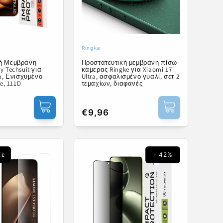
Ringke
ής:
Προμηθευτής:
κή Μεμβράνη
Προστατευτική μεμβράνη πίσω
y Techsuit για
κάμερας Ringke για Xiaomi 17
ra, Ενισχυμένο
Ultra, ασφαλισμένο γυαλί, σετ 2
ue, 111D
τεμαχίων, διαφανές
Κανονική
€9,96
τιμή
κε
- 42%