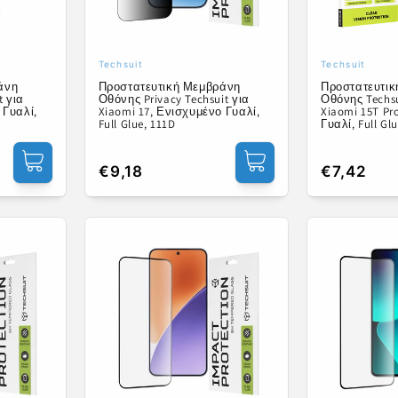
Techsuit
Techsuit
Προμηθευτής:
Προμηθευτ
άνη
Προστατευτική Μεμβράνη
Προστατευτι
t για
Οθόνης Privacy Techsuit για
Οθόνης Techsui
 Γυαλί,
Xiaomi 17, Ενισχυμένο Γυαλί,
Xiaomi 15T Pr
Full Glue, 111D
Γυαλί, Full Gl
Κανονική
€9,18
Κανονική
€7,42
τιμή
τιμή