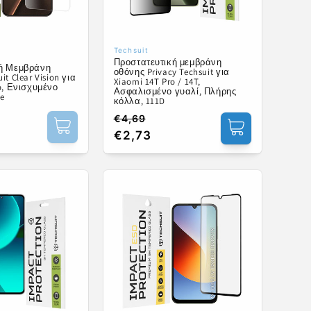
Techsuit
ής:
Προμηθευτής:
Προστατευτική μεμβράνη
κή Μεμβράνη
οθόνης Privacy Techsuit για
t Clear Vision για
Xiaomi 14T Pro / 14T,
o, Ενισχυμένο
Ασφαλισμένο γυαλί, Πλήρης
ue
κόλλα, 111D
€4,69
Κανονική
Τιμή
€2,73
τιμή
έκπτωσης