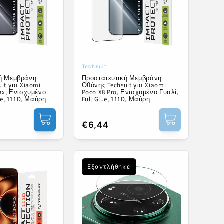
Techsuit
ής:
Προμηθευτής:
κή Μεμβράνη
Προστατευτική Μεμβράνη
it για Xiaomi
Οθόνης Techsuit για Xiaomi
ax, Ενισχυμένο
Poco X8 Pro, Ενισχυμένο Γυαλί,
ue, 111D, Μαύρη
Full Glue, 111D, Μαύρη
Κανονική
€6,44
τιμή
Εξαντλήθηκε