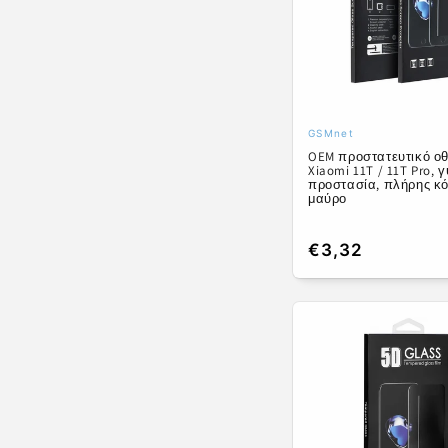
γ
ή
:
GSMnet
Προμηθευτής:
OEM προστατευτικό οθ
Xiaomi 11T / 11T Pro, 
προστασία, πλήρης κό
μαύρο
Κανονική
€3,32
τιμή