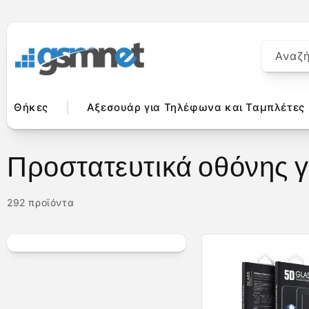
μετάβαση
στο
περιεχόμενο
Αναζ
Θήκες
Αξεσουάρ για Τηλέφωνα και Ταμπλέτες
Σ
Προστατευτικά οθόνης γ
υ
292 προϊόντα
λ
λ
ο