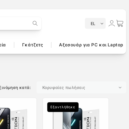
Γ
Σύνδεση
Καλάθι
EL
λ
ώ
σ
εία
Γκάτζετς
Αξεσουάρ για PC και Laptop
σ
α
ξινόμηση κατά:
Εξαντλήθηκε