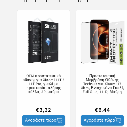
OEM προστατευτικό
Προστατευτική
οθόνης για Xiaomi 11T /
Μεμβράνη Οθόνης
11T Pro, γυαλί με
Techsuit για Xiaomi 17
προστασία, πλήρης
Ultra, Ενισχυμένο Γυαλί,
κόλλα, 5D, μαύρο
Full Glue, 111D, Μαύρη
€3,32
€6,44
Αγοράστε τώρα
Αγοράστε τώρα