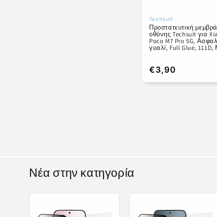
Techsuit
Προμηθευτής:
Προστατευτική μεμβρ
οθόνης Techsuit για X
Poco M7 Pro 5G, Ασφα
γυαλί, Full Glue, 111D
Κανονική
€3,90
τιμή
Νέα στην κατηγορία