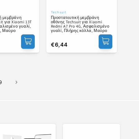
Techsuit
ής:
Προμηθευτής:
ή μεμβράνη
Προστατευτική μεμβράνη
it για Xiaomi 13T
οθόνης Techsuit για Xiaomi
φαλισμένο γυαλί,
Redmi A7 Pro 4G, Ασφαλισμένο
1D, Μαύρο
γυαλί, Πλήρης κόλλα, Μαύρο
Κανονική
€6,44
τιμή
9