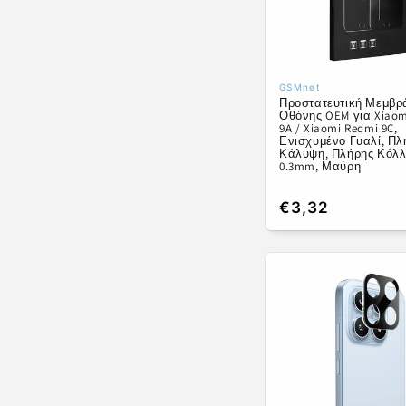
GSMnet
Προμηθευτής:
Προστατευτική Μεμβρ
Οθόνης OEM για Xiaom
9A / Xiaomi Redmi 9C,
Ενισχυμένο Γυαλί, Πλ
Κάλυψη, Πλήρης Κόλλ
0.3mm, Μαύρη
Κανονική
€3,32
τιμή