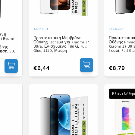
Techsuit
Techsuit
Προμηθευτής:
Προμηθευτ
άνη
Προστατευτική Μεμβράνη
Προστατευτι
i Redmi
Οθόνης Techsuit για Xiaomi 17
Οθόνης Privac
Ultra, Ενισχυμένο Γυαλί, Full
Xiaomi 17 Ult
ήρης
Glue, 111D, Μαύρη
Γυαλί, Full Gl
ηση, 5D,
Κανονική
€6,44
Κανονική
€8,79
τιμή
τιμή
Εξαντλήθη