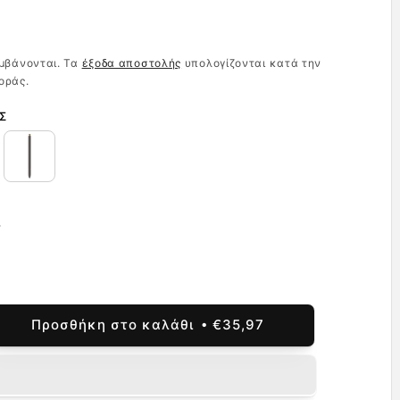
κή
μβάνονται. Τα
έξοδα αποστολής
υπολογίζονται κατά την
οράς.
Σ
ς
Προσθήκη στο καλάθι
€35,97
ση
τητας