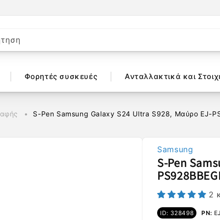
ήτηση
Φορητές συσκευές
Ανταλλακτικά και Στοιχ
 αφής
S-Pen Samsung Galaxy S24 Ultra S928, Μαύρο EJ-
Samsung
S-Pen Samsu
PS928BBEG
2 
ID: 328498
PN:
E