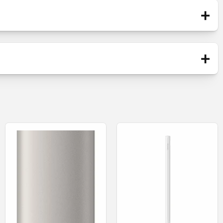
+
Blister
- Μαύρο
+
S-Pen
Νέο
α 0.7 mm.
ότητά σας.
 σας Galaxy.
 εύκολα μεταξύ των φωτογραφιών σας.