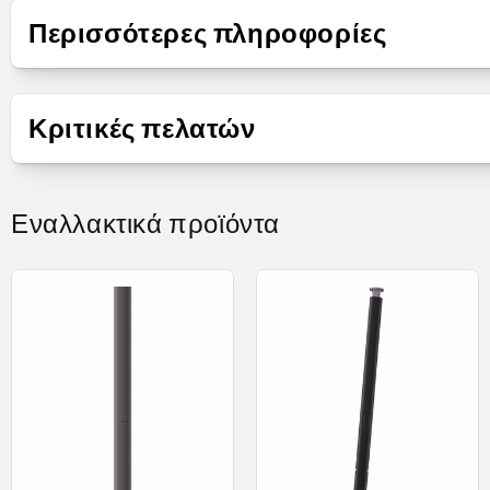
Παρουσίαση
Περισσότερες πληροφορίες
Τύπος προϊόντος
S-Pen
S-Pen 
Κριτικές πελατών
Εναλλακτικά προϊόντα
Σημειώστ
Μετατρέψτ
Το Air Acti
Με μια κίνηση του γραφίδα ανοίγετε