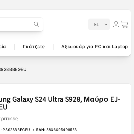
Γ
Σύνδεση
Καλάθι
EL
λ
ώ
σ
εία
Γκάτζετς
Αξεσουάρ για PC και Laptop
σ
α
PS928BBEGEU
ng Galaxy S24 Ultra S928, Μαύρο EJ-
EU
κριτικές
J-PS928BBEGEU
EAN:
8806095498553