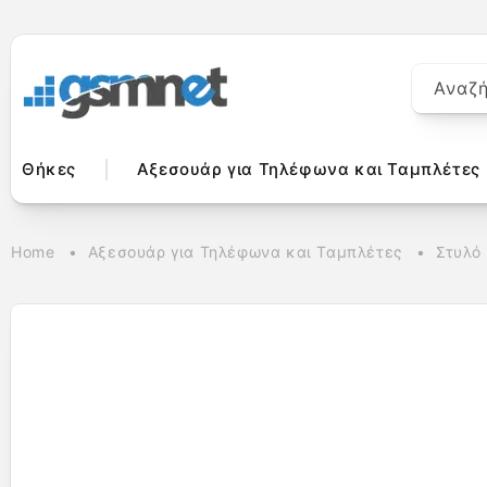
μετάβαση
στο
περιεχόμενο
Αναζ
Θήκες
Αξεσουάρ για Τηλέφωνα και Ταμπλέτες
Home
Αξεσουάρ για Τηλέφωνα και Ταμπλέτες
Στυλό
Μετάβαση
στις
πληροφορίες
προϊόντος