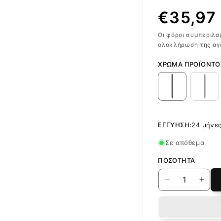
Κανονι
€35,97
Οι φόροι συμπεριλα
τιμή
ολοκλήρωση της αγ
ΧΡΏΜΑ ΠΡΟΪΌΝΤΟ
ΕΓΓΎΗΣΗ:
24 μήνε
Σε απόθεμα
ΠΟΣΌΤΗΤΑ
Μείωση
Αύξη
ποσότητας
ποσό
για
για
S-
S-