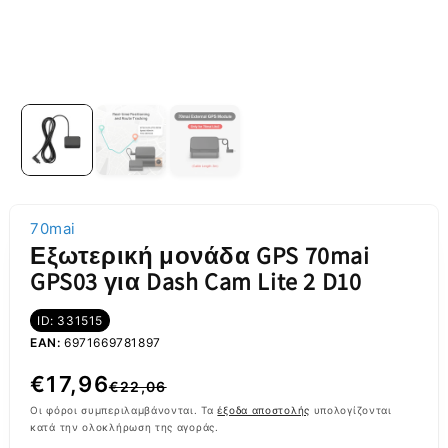
70mai
Εξωτερική μονάδα GPS 70mai
GPS03 για Dash Cam Lite 2 D10
ID: 331515
EAN:
6971669781897
Κανονική
Τιμή
€17,96
€22,06
τιμή
έκπτωσης
Οι φόροι συμπεριλαμβάνονται. Τα
έξοδα αποστολής
υπολογίζονται
κατά την ολοκλήρωση της αγοράς.