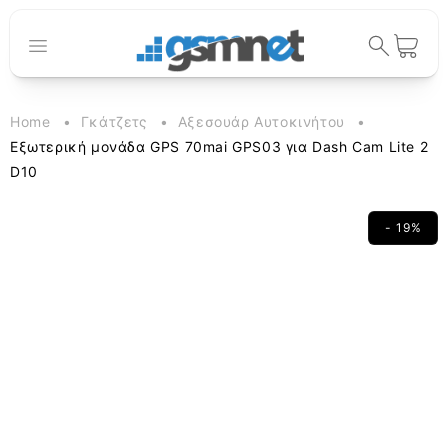
μετάβαση
στο
περιεχόμενο
Καλάθι
Home
Γκάτζετς
Αξεσουάρ Αυτοκινήτου
Εξωτερική μονάδα GPS 70mai GPS03 για Dash Cam Lite 2
D10
- 19%
Μετάβαση
στις
πληροφορίες
προϊόντος