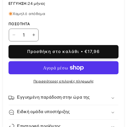
ΕΓΓΎΗΣΗ:
24 μήνες
Χαμηλό απόθεμα
ΠΟΣΌΤΗΤΑ
Μείωση
Αύξηση
ποσότητας
ποσότητας
για
για
Προσθήκη στο καλάθι
€17,96
Εξωτερική
Εξωτερική
μονάδα
μονάδα
GPS
GPS
70mai
70mai
GPS03
GPS03
Περισσότερες επιλογές πληρωμής
για
για
Dash
Dash
Cam
Cam
Εγγυημένη παράδοση στην ώρα της
Lite
Lite
2
2
Ειδική ομάδα υποστήριξης
D10
D10
Επιστροφή προϊόντος