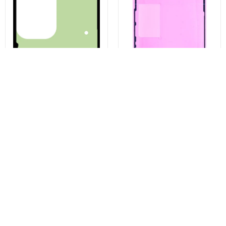
να επανεξεταστεί μετά από κάθε ταξίδι.
Χαρακτηριστικά:
- GPS/GLONASS/BD.
- Κεραία 25 x 25 mm
- Συνδεδεμένο καλώδιο 2 μέτρων
Kit Αυτοκόλλητο Καπάκι
Κόλλα Οθόνης Apple iPhone
Μπαταρίας Samsung Galaxy
13 Pro, Service Pack 923-06628
S23 Ultra S918, Service Pack
GH82-30559A
€3,51
€5,07
Αγοράστε τώρα
Αγοράστε τώρα