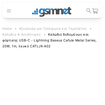
μετάβαση
στο
περιεχόμενο
Καλάθι
Home
Αξεσουάρ για Τηλέφωνα και Ταμπλέτες
Καλώδια & Αντάπτορες
Καλώδιο δεδομένων και
φόρτισης USB-C - Lightning Baseus Cafule Metal Series,
20W, 1m, λευκό CATLJK-A02
Μετάβαση
στις
πληροφορίες
προϊόντος