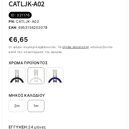
CATLJK-A02
ID: 321176
PN:
CATLJK-A02
EAN:
6953156202078
Κανονική
€6,65
τιμή
Οι φόροι συμπεριλαμβάνονται. Τα
έξοδα αποστολής
υπολογίζονται
κατά την ολοκλήρωση της αγοράς.
ΧΡΏΜΑ ΠΡΟΪΌΝΤΟΣ
ΜΉΚΟΣ ΚΑΛΩΔΊΟΥ
2m
1m
ΕΓΓΎΗΣΗ:
24 μήνες