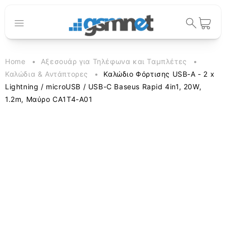
μετάβαση
στο
περιεχόμενο
Καλάθι
Home
Αξεσουάρ για Τηλέφωνα και Ταμπλέτες
Καλώδια & Αντάπτορες
Καλώδιο Φόρτισης USB-A - 2 x
Lightning / microUSB / USB-C Baseus Rapid 4in1, 20W,
1.2m, Μαύρο CA1T4-A01
Μετάβαση
στις
πληροφορίες
προϊόντος