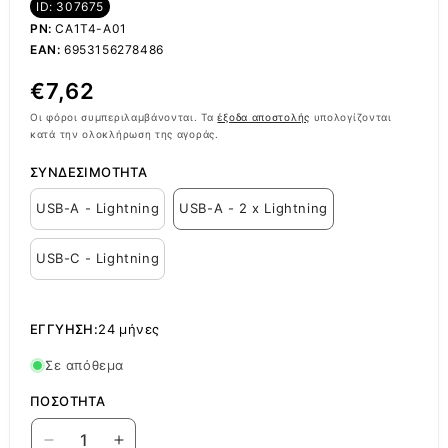
ID: 307675
PN:
CA1T4-A01
EAN:
6953156278486
Κανονική
€7,62
τιμή
Οι φόροι συμπεριλαμβάνονται. Τα
έξοδα αποστολής
υπολογίζονται
κατά την ολοκλήρωση της αγοράς.
ΣΥΝΔΕΣΙΜΌΤΗΤΑ
USB-A - Lightning
USB-A - 2 x Lightning
USB-C - Lightning
ΕΓΓΎΗΣΗ:
24 μήνες
Σε απόθεμα
ΠΟΣΌΤΗΤΑ