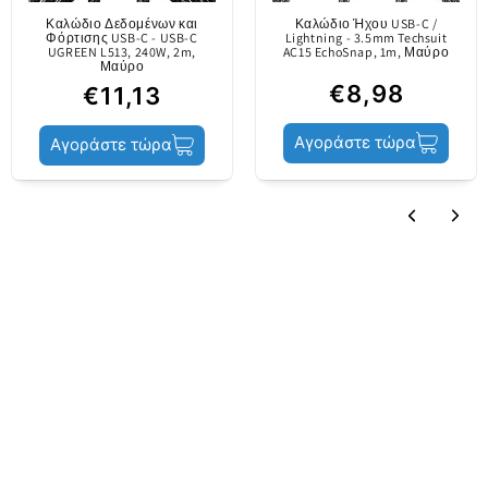
διακρίνεις εύκολα μεταξύ τους.
Καλώδιο Δεδομένων και
Καλώδιο Ήχου USB-C /
Φόρτισης USB-C - USB-C
Lightning - 3.5mm Techsuit
Γκάμα προϊόντος
Rapid 4in1
UGREEN L513, 240W, 2m,
AC15 EchoSnap, 1m, Μαύρο
Μαύρο
€8,98
€11,13
Μήκος καλωδίου
1.2m
Αγοράστε τώρα
Αγοράστε τώρα
Ικανότητα
20W
Πακέτο Πώλησης
Συχνά αγοράζονται μαζί
Συσκευασία
Blister
Ευρεία Συμβατότητα
Περιεχόμενο
Καλώδιο
Το καλώδιο μπορεί να χρησιμοποιηθεί με πολλές
συσκευές που έχουν διεπαφή USB τύπου C (για
παράδειγμα, Huawei, Xiaomi, Samsung κλπ.),