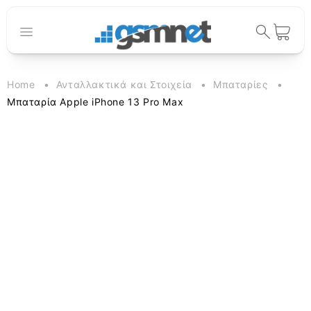
μετάβαση
στο
περιεχόμενο
Καλάθι
Home
Ανταλλακτικά και Στοιχεία
Μπαταρίες
Μπαταρία Apple iPhone 13 Pro Max
Μετάβαση
στις
πληροφορίες
προϊόντος