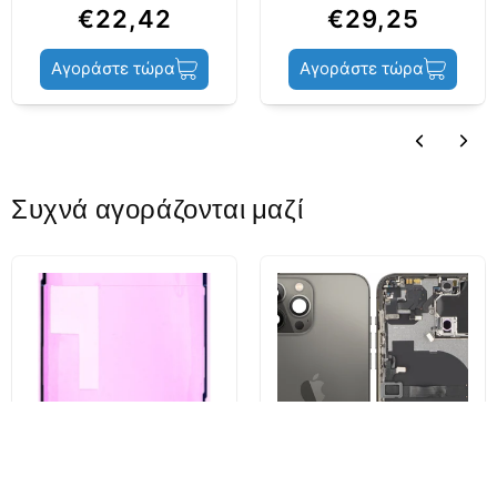
€22,42
€29,25
Μπαταρία / Κόλλα
Περιεχόμενο
Αγοράστε τώρα
Αγοράστε τώρα
Μπαταρίας
Κατάσταση
Aftermarket
προϊόντος
Συχνά αγοράζονται μαζί