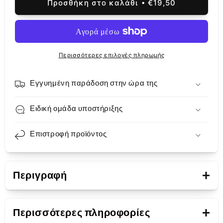
Προσθήκη στο καλάθι
€19,50
Μπαταρία
Μπαταρία
Apple
Apple
iPhone
iPhone
13
13
Pro
Pro
Περισσότερες επιλογές πληρωμής
Max
Max
Εγγυημένη παράδοση στην ώρα της
Ειδική ομάδα υποστήριξης
Επιστροφή προϊόντος
+
Περιγραφή
Παρουσίαση
+
Περισσότερες πληροφορίες