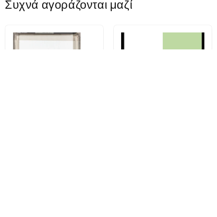
Συχνά αγοράζονται μαζί
Μπαταρία για Samsung Galaxy
Kit Αυτοκόλλητο Καπάκι
Note 9 N960, EB-BN965AB
Μπαταρίας Samsung Galaxy
S23 Ultra S918, Service Pack
GH82-30559A
€7,82
€5,08
Αγοράστε τώρα
Αγοράστε τώρα