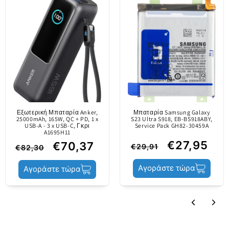
0
Περιεχόμενο
Μπαταρία
Samsung για την αντικατάσταση του χαλασμένου
0
στο τηλέφωνό σας.
0
0
Αυθεντικό κομμάτι /
κυκλοφόρησε στην
Γράψτε μια κριτική
αγορά μόνο μέσω
επίσημων καναλιών.
Πληροφορίες για το
Είναι
περιεχόμενο
Sort by
Εξωτερική Μπαταρία Anker,
Μπαταρία Samsung Galaxy
κατασκευασμένη
25000mAh, 165W, QC + PD, 1 x
S23 Ultra S918, EB-BS918ABY,
USB-A - 3 x USB-C, Γκρι
Service Pack GH82-30459A
από τον
Κριτικές σε Άλλες Γλώσσες
A1695H11
κατασκευαστή της
€27,95
€70,37
€29,91
€82,30
φορητής συσκευής.
Αγοράστε τώρα
Αγοράστε τώρα
Κατάσταση
Service Pack
προϊόντος