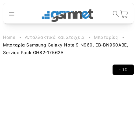
μετάβαση
στο
περιεχόμενο
Καλάθι
Home
Ανταλλακτικά και Στοιχεία
Μπαταρίες
Μπαταρία Samsung Galaxy Note 9 N960, EB-BN960ABE,
Service Pack GH82-17562A
- 1%
Μετάβαση
στις
πληροφορίες
προϊόντος