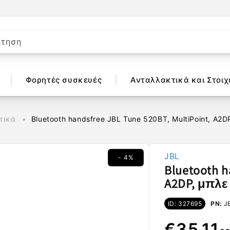
ήτηση
Φορητές συσκευές
Ανταλλακτικά και Στοιχ
τικά
Bluetooth handsfree JBL Tune 520BT, MultiPoint, A
JBL
- 4%
Bluetooth h
A2DP, μπλε
ID: 327695
PN:
J
Κανονι
Τιμή
€35,11