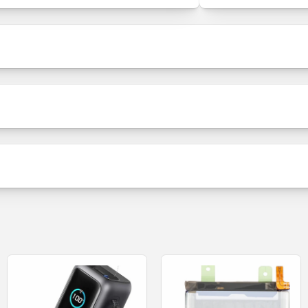
Πακέτο Πώλησης
ρα
Συσκευασία
Περιεχόμενο
tooth handsfree JBL Tune 520BT -
Κατάσταση προϊόντος
Γίνετε ο πρώτος που θα γράψει μια κριτική
0BT παρέχουν ισχυρό ήχο JBL Pure Bass χάρη στην τελευτ
, τον ήχο και την ένταση του ήχου στα ακουστικά χάρη στο
Γράψτε μια κριτική
 ακρόασης, τα ακουστικά JBL Tune 520BT διπλώνουν στο
 έως και 57 ώρες καθαρής απόλαυσης και 3 επιπλέον ώρε