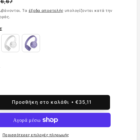
6,67
μβάνονται. Τα
έξοδα αποστολής
υπολογίζονται κατά την
ης
οράς.
Σ
ς
Προσθήκη στο καλάθι
€35,11
ση
τητας
tooth
sfree
Περισσότερες επιλογές πληρωμής