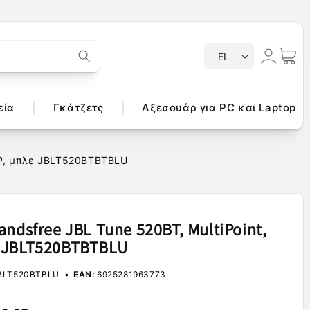
Γ
Σύνδεση
Καλάθι
EL
λ
ώ
σ
εία
Γκάτζετς
Αξεσουάρ για PC και Laptop
σ
α
2DP, μπλε JBLT520BTBTBLU
andsfree JBL Tune 520BT, MultiPoint,
 JBLT520BTBTBLU
BLT520BTBLU
EAN:
6925281963773
κή