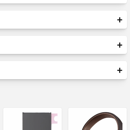
+
+
Blister
+
Καλώδιο φόρτισης / Handsfree
 Μπλε
Νέο
αία τεχνολογία Bluetooth.
ν βολικό έλεγχο με πλήκτρα.
 σακίδιό σας για να σας ακολουθούν παντού.
ς διάρκειας ζωής της μπαταρίας με μόλις 5 λεπτά