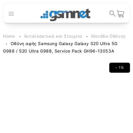
μετάβαση
στο
περιεχόμενο
Καλάθι
Home
Ανταλλακτικά και Στοιχεία
Μονάδα Οθόνης
Οθόνη αφής Samsung Galaxy Galaxy S20 Ultra 5G
G988 / S20 Ultra G988, Service Pack GH96-13053A
- 1%
Μετάβαση
στις
πληροφορίες
προϊόντος