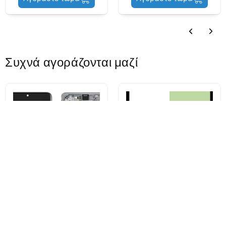
Service Pack
προϊόντος
Συχνά αγοράζονται μαζί
Samsung Galaxy Galaxy S20
Kit Αυτοκόλλητο Καπάκι
Ultra 5G G988 / S20 Ultra G988
Μπαταρίας Samsung Galaxy
Οθόνη αφής, με πλαίσιο,
S23 Ultra S918, Service Pack