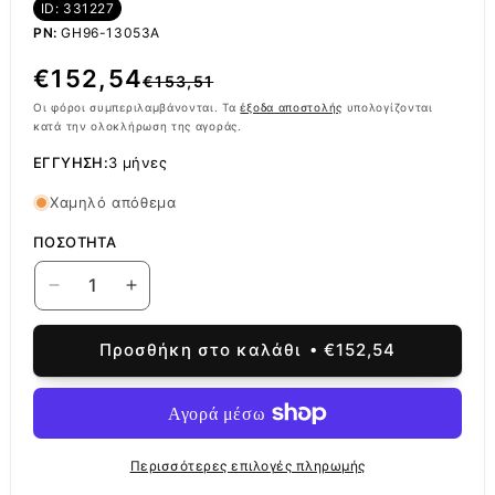
ID: 331227
PN:
GH96-13053A
Κανονική
Τιμή
€152,54
€153,51
τιμή
έκπτωσης
Οι φόροι συμπεριλαμβάνονται. Τα
έξοδα αποστολής
υπολογίζονται
κατά την ολοκλήρωση της αγοράς.
ΕΓΓΎΗΣΗ:
3 μήνες
Χαμηλό απόθεμα
ΠΟΣΌΤΗΤΑ
Μείωση
Αύξηση
ποσότητας
ποσότητας
για
για
Προσθήκη στο καλάθι
€152,54
Οθόνη
Οθόνη
αφής
αφής
Samsung
Samsung
Galaxy
Galaxy
Galaxy
Galaxy
Περισσότερες επιλογές πληρωμής
S20
S20