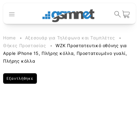
μετάβαση
στο
περιεχόμενο
Καλάθι
Home
Αξεσουάρ για Τηλέφωνα και Ταμπλέτες
Θήκες Προστασίας
WZK Προστατευτικό οθόνης για
Apple iPhone 15, Πλήρης κόλλα, Προστατευμένο γυαλί,
Πλήρης κόλλα
Εξαντλήθηκε
Μετάβαση
στις
πληροφορίες
προϊόντος